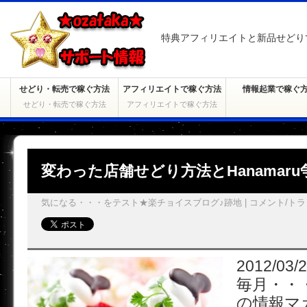
特典アフィリエイトと新品せどり
せどり・転売で稼ぐ方法
アフィリエイトで稼ぐ方法
情報起業で稼ぐ
せどり・転売で稼ぐ方法
アフィリエイトで稼ぐ方法
変わった店舗せどり方法とHanamar
気になる・・・をテスト★楽チョイスブログ♪跡地
|
コメント/トラッ
2012/03/
毎月・・
の情報マ