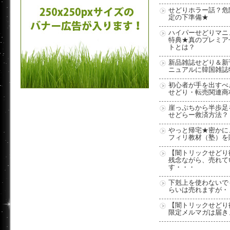
せどりホラー話？危
定の下準備★
ハイパーせどりマニ
特典★真のプレミア
トとは？
新品雑誌せどり＆新
ニュアルに韓国雑誌
初心者が手を出すべ
せどり・転売関連商
崖っぷちから半歩足
せどらー救済方法？
やっと帰宅★密かに
フィリ教材（塾）を
【闇トリックせどり
残念ながら、売れて
す・・・
下剋上を使わないで
らいは売れますが・
【闇トリックせどり
限定メルマガは届き