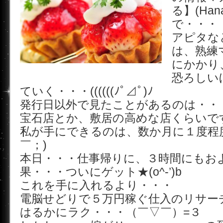
る】(Han
で・・・
アピタな
は、熟練
にかかり
恐ろしい
ていく・・・((((((ﾉﾟ⊿ﾟ)ﾉ
発行日以外で見たことがあるのは・・
宝石店とか、敷居の高めな店くらいで
私が手にできるのは、数か月に１度程度
￣；)
本日・・・仕事帰りに、３時間にもお
果・・・ついにゲット★(o^-’)b
これを手に入れるより・・・
電脳せどりで５万円稼ぐ仕入のリサー
はるかにラク・・・（￣▽￣）=３