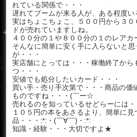
れている関係で・・・
遅れてブームが来る人が、ある程度い
実はちょこちょこ、５００円から３０
ドが売れていますしね。
４００分の１や８００分の１のレアカ
そんなに簡単に安く手に入らないと思
が・・・
実店舗にとっては・・・稼働終了から
つ・・・
安値でも処分したいカード・・・
買い手・売り手次第で・・・商品の価
ものですね・・・(￣ー☆
売れるのを知っているせどらーには・
１０５円の本をあさるより、簡単に見
品・・・:*:・(￣∀￣)・:*:
知識・経験・・・大切ですよ★